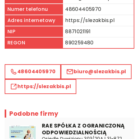
Numer telefonu
48604405970
Adres internetowy
https://slezakbis.pl
NIP
8871021191
REGON
890259480
48604405970
biuro@slezakbis.pl
https://slezakbis.pl
Podobne firmy
RAE SPÓŁKA Z OGRANICZONĄ
ODPOWIEDZIALNOŚCIĄ
Osiedle Dywizjonu 303/20A | 31-872