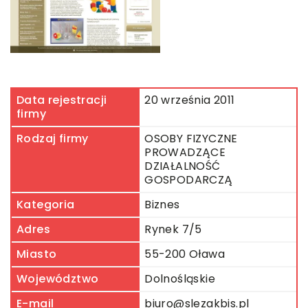
Data rejestracji
20 września 2011
firmy
Rodzaj firmy
OSOBY FIZYCZNE
PROWADZĄCE
DZIAŁALNOŚĆ
GOSPODARCZĄ
Kategoria
Biznes
Adres
Rynek 7/5
Miasto
55-200 Oława
Województwo
Dolnośląskie
E-mail
biuro@slezakbis.pl