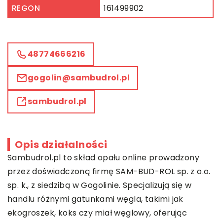
REGON
161499902
48774666216
gogolin@sambudrol.pl
sambudrol.pl
Opis działalności
Sambudrol.pl to skład opału online prowadzony
przez doświadczoną firmę SAM-BUD-ROL sp. z o.o.
sp. k., z siedzibą w Gogolinie. Specjalizują się w
handlu różnymi gatunkami węgla, takimi jak
ekogroszek, koks czy miał węglowy, oferując