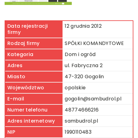
Data rejestracji
12 grudnia 2012
firmy
Rodzaj firmy
SPÓŁKI KOMANDYTOWE
Kategoria
Dom i ogród
Adres
ul. Fabryczna 2
Miasto
47-320 Gogolin
Województwo
opolskie
E-mail
gogolin@sambudrol.pl
Numer telefonu
48774666216
Adres internetowy
sambudrol.pl
NIP
1990110483