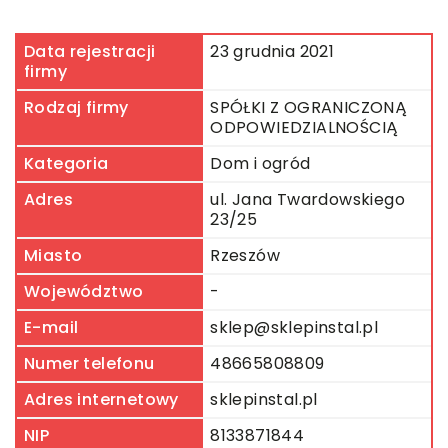
Data rejestracji
23 grudnia 2021
firmy
Rodzaj firmy
SPÓŁKI Z OGRANICZONĄ
ODPOWIEDZIALNOŚCIĄ
Kategoria
Dom i ogród
Adres
ul. Jana Twardowskiego
23/25
Miasto
Rzeszów
Województwo
-
E-mail
sklep@sklepinstal.pl
Numer telefonu
48665808809
Adres internetowy
sklepinstal.pl
NIP
8133871844