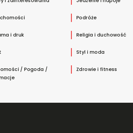
y i zainteresowania
Jedzenie i napoje
uchomości
Podróże
ama i druk
Religia i duchowość
t
Styl i moda
omości / Pogoda /
Zdrowie i fitness
rmacje