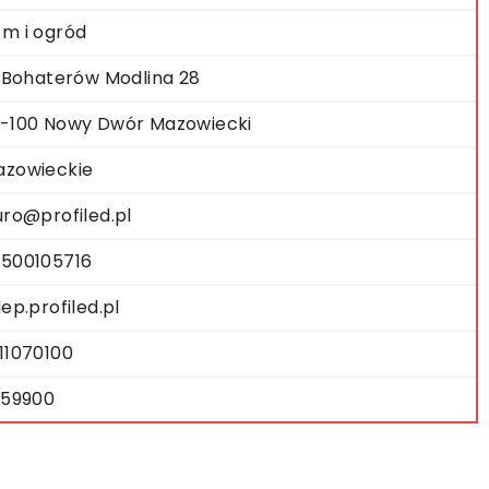
m i ogród
. Bohaterów Modlina 28
-100 Nowy Dwór Mazowiecki
zowieckie
uro@profiled.pl
500105716
lep.profiled.pl
11070100
159900