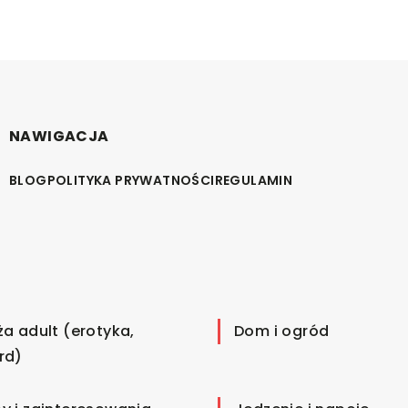
NAWIGACJA
BLOG
POLITYKA PRYWATNOŚCI
REGULAMIN
ża adult (erotyka,
Dom i ogród
rd)