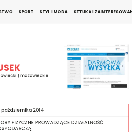
ŃSTWO
SPORT
STYL I MODA
SZTUKA I ZAINTERESOWA
USEK
zowiecki | mazowieckie
 października 2014
OBY FIZYCZNE PROWADZĄCE DZIAŁALNOŚĆ
OSPODARCZĄ