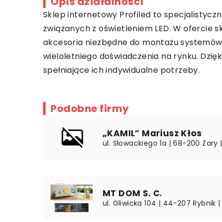
Opis działalności
Sklep internetowy Profiled to specjalistyc
związanych z oświetleniem LED. W ofercie
s
akcesoria niezbędne do montażu systemów o
wieloletniego doświadczenia na rynku. Dzięk
spełniające ich indywidualne potrzeby.
Podobne firmy
„KAMIL” Mariusz Kłos
ul. Słowackiego 1a | 68-200 Żary 
MT DOM S. C.
ul. Gliwicka 104 | 44-207 Rybnik |