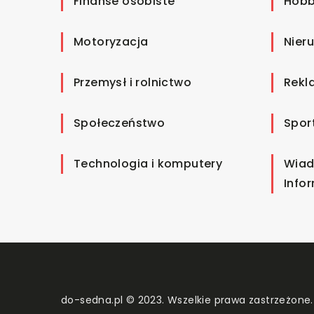
Finanse osobiste
Hobb
Motoryzacja
Nier
Przemysł i rolnictwo
Rekl
Społeczeństwo
Spor
Technologia i komputery
Wiad
Info
do-sedna.pl © 2023. Wszelkie prawa zastrzeżone.