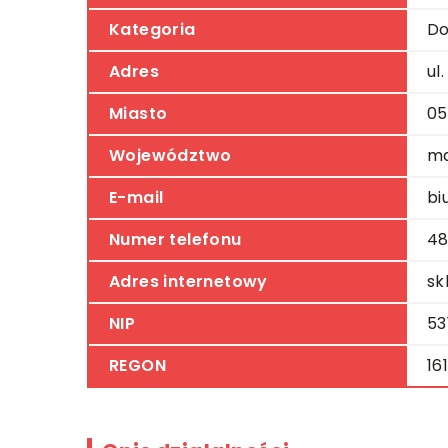
Kategoria
Do
Adres
ul
Miasto
05
Województwo
ma
E-mail
bi
Numer telefonu
48
Adres internetowy
sk
NIP
53
REGON
16