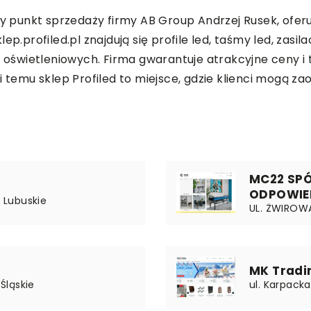
zny punkt sprzedaży firmy AB Group Andrzej Rusek, of
klep.profiled.pl
znajdują się profile led, taśmy led, zasil
świetleniowych. Firma gwarantuje atrakcyjne ceny i 
i temu sklep Profiled to miejsce, gdzie klienci mogą za
MC22 SP
ODPOWIE
| Lubuskie
UL. ŻWIROWA
MK Tradi
 Śląskie
ul. Karpacka 