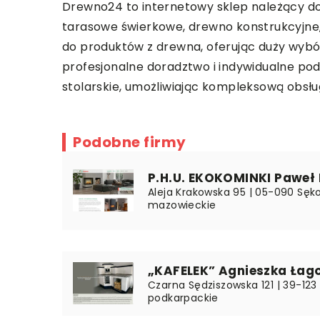
Drewno24
to internetowy sklep należący do 
tarasowe świerkowe, drewno konstrukcyjne,
do produktów z drewna, oferując duży wyb
profesjonalne doradztwo i indywidualne po
stolarskie, umożliwiając kompleksową obsług
Podobne firmy
P.H.U. EKOKOMINKI Paweł
Aleja Krakowska 95 | 05-090 Sęk
mazowieckie
„KAFELEK” Agnieszka Łag
Czarna Sędziszowska 121 | 39-123
podkarpackie