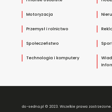
Motoryzacja
Nier
Przemysł i rolnictwo
Rekl
Społeczeństwo
Spor
Technologia i komputery
Wiad
Info
do-sedna.pl © 2023. Wszelkie prawa zastrzeżone.