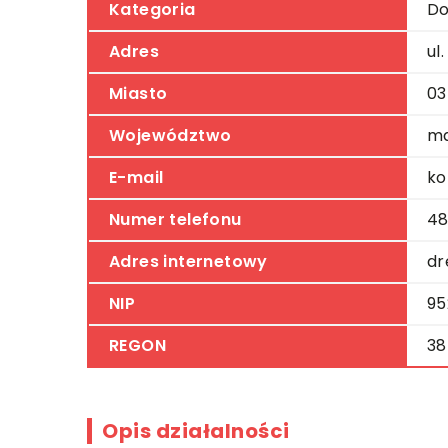
Kategoria
Do
Adres
ul
Miasto
03
Województwo
ma
E-mail
ko
Numer telefonu
48
Adres internetowy
dr
NIP
95
REGON
38
Opis działalności