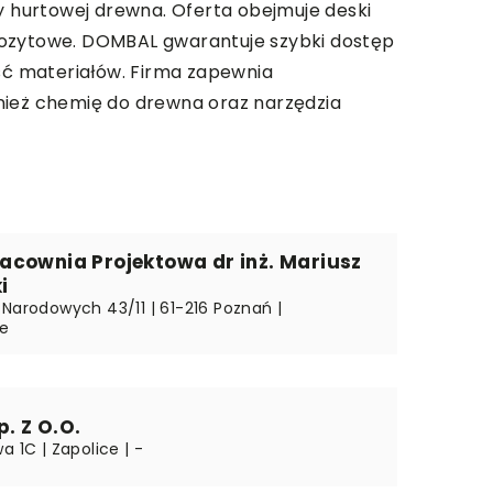
ży hurtowej drewna. Oferta obejmuje deski
mpozytowe. DOMBAL gwarantuje szybki dostęp
ść materiałów. Firma zapewnia
wnież chemię do drewna oraz narzędzia
acownia Projektowa dr inż. Mariusz
i
 Narodowych 43/11 | 61-216 Poznań |
ie
. Z O.O.
a 1C | Zapolice | -