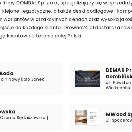
firmy DOMBAL Sp. z o.o., specjalizujący się w sprzeda
 klejone i egzotyczne, a także deski podłogowe i ko
ór wariantów w atrakcyjnych cenach oraz wysoką jako
dejście do każdego klienta. Drewno24.pl dostarcza ró
ę klientów na terenie całej Polski.
DEMAR Pr
 Bodo
Dembińsk
ocin Nowy koło Janek |
os. Powstań
Wielkopolsk
owska
MWood Sp
 Czarna Sędziszowska |
ul. Spacerow