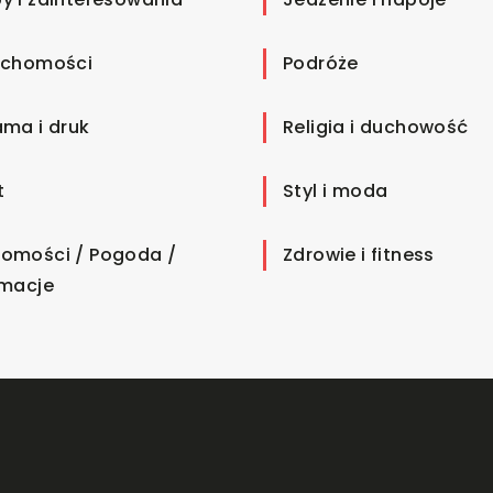
uchomości
Podróże
ama i druk
Religia i duchowość
t
Styl i moda
omości / Pogoda /
Zdrowie i fitness
rmacje