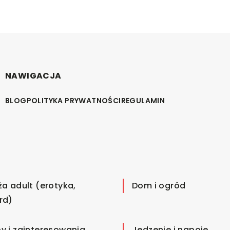
NAWIGACJA
BLOG
POLITYKA PRYWATNOŚCI
REGULAMIN
ża adult (erotyka,
Dom i ogród
rd)
y i zainteresowania
Jedzenie i napoje