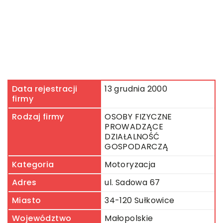
Data rejestracji
13 grudnia 2000
firmy
Rodzaj firmy
OSOBY FIZYCZNE
PROWADZĄCE
DZIAŁALNOŚĆ
GOSPODARCZĄ
Kategoria
Motoryzacja
Adres
ul. Sadowa 67
Miasto
34-120 Sułkowice
Województwo
Małopolskie