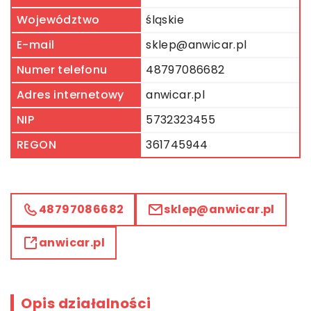
Województwo
śląskie
E-mail
sklep@anwicar.pl
Numer telefonu
48797086682
Adres internetowy
anwicar.pl
NIP
5732323455
REGON
361745944
48797086682
sklep@anwicar.pl
anwicar.pl
Opis działalności