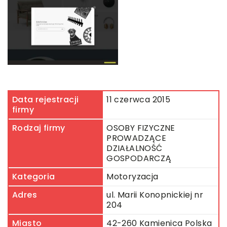
Data rejestracji
11 czerwca 2015
firmy
Rodzaj firmy
OSOBY FIZYCZNE
PROWADZĄCE
DZIAŁALNOŚĆ
GOSPODARCZĄ
Kategoria
Motoryzacja
Adres
ul. Marii Konopnickiej nr
204
Miasto
42-260 Kamienica Polska