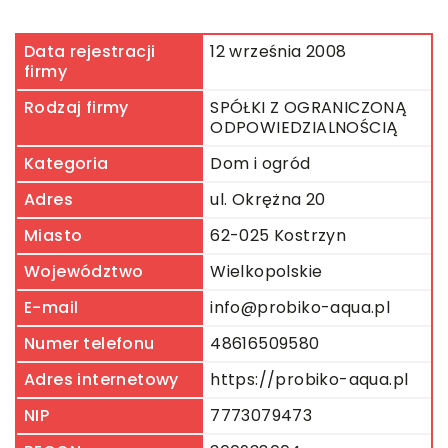
Data rejestracji
12 września 2008
firmy
Rodzaj firmy
SPÓŁKI Z OGRANICZONĄ
ODPOWIEDZIALNOŚCIĄ
Kategoria
Dom i ogród
Adres
ul. Okrężna 20
Miasto
62-025 Kostrzyn
Województwo
Wielkopolskie
E-mail
info@probiko-aqua.pl
Numer telefonu
48616509580
Adres internetowy
https://probiko-aqua.pl
NIP
7773079473