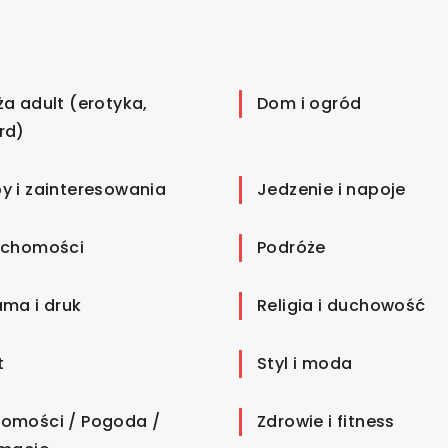
ża adult (erotyka,
Dom i ogród
rd)
y i zainteresowania
Jedzenie i napoje
uchomości
Podróże
ama i druk
Religia i duchowość
t
Styl i moda
omości / Pogoda /
Zdrowie i fitness