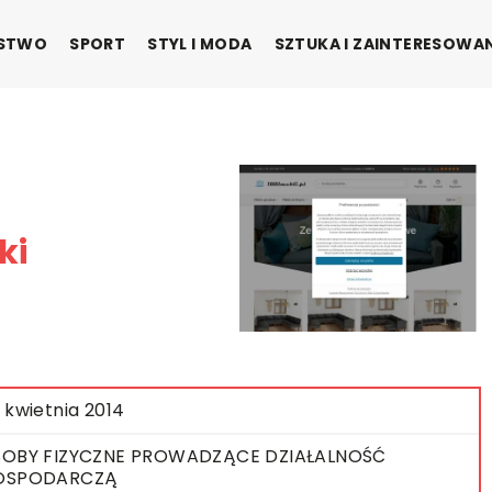
ŃSTWO
SPORT
STYL I MODA
SZTUKA I ZAINTERESOWA
ki
 kwietnia 2014
OBY FIZYCZNE PROWADZĄCE DZIAŁALNOŚĆ
OSPODARCZĄ