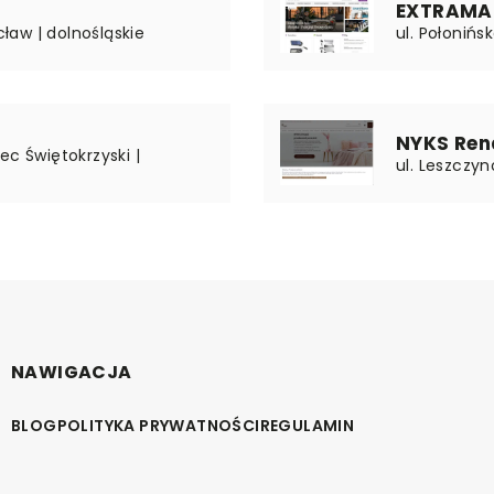
EXTRAMARK
cław | dolnośląskie
ul. Połonińs
NYKS Ren
ec Świętokrzyski |
ul. Leszczy
NAWIGACJA
BLOG
POLITYKA PRYWATNOŚCI
REGULAMIN