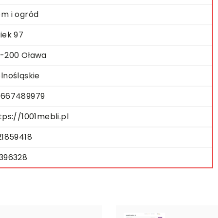
m i ogród
iek 97
-200 Oława
lnośląskie
667489979
tps://1001mebli.pl
21859418
396328