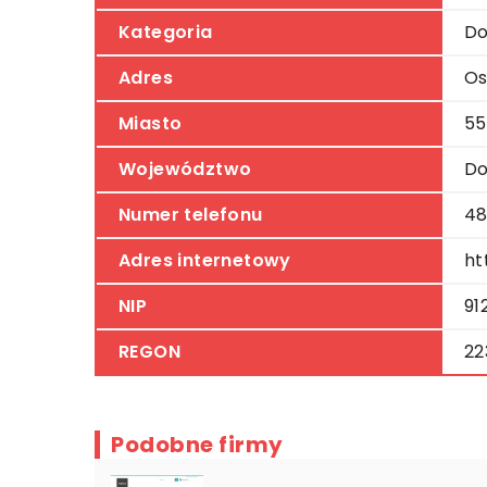
Kategoria
Do
Adres
Os
Miasto
55
Województwo
Do
Numer telefonu
48
Adres internetowy
ht
NIP
91
REGON
22
Podobne firmy