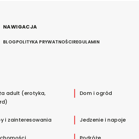
NAWIGACJA
BLOG
POLITYKA PRYWATNOŚCI
REGULAMIN
ża adult (erotyka,
Dom i ogród
rd)
y i zainteresowania
Jedzenie i napoje
uchomości
Podróże