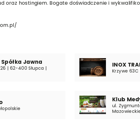
d oraz hostingiem. Bogate doświadczenie i wykwalifik
com.pl/
a Spółka Jawna
INOX TRA
 26 | 62-400 Słupca |
Krzywe 63C |
Klub Med
o
ul. Zygmunt
łopolskie
Mazowiecki