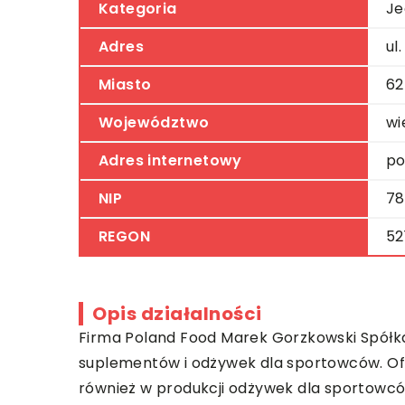
Kategoria
Je
Adres
ul
Miasto
62
Województwo
wi
Adres internetowy
po
NIP
78
REGON
52
Opis działalności
Firma Poland Food Marek Gorzkowski Spółka
suplementów i odżywek dla sportowców. Ofer
również w produkcji odżywek dla sportowców 