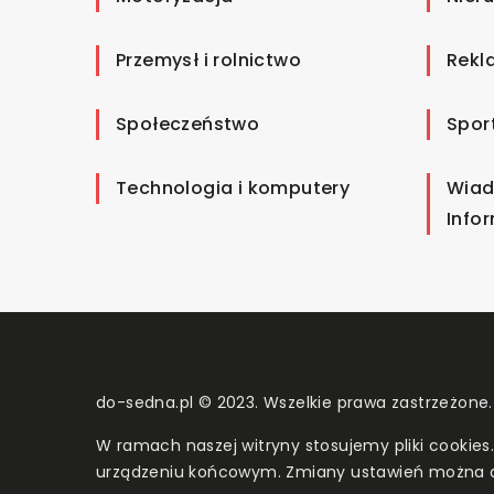
Przemysł i rolnictwo
Rekl
Społeczeństwo
Spor
Technologia i komputery
Wiad
Info
do-sedna.pl © 2023. Wszelkie prawa zastrzeżone.
W ramach naszej witryny stosujemy pliki cookies
urządzeniu końcowym. Zmiany ustawień można 