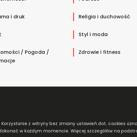
ama i druk
Religia i duchowość
t
Styl i moda
omości / Pogoda /
Zdrowie i fitness
rmacje
. Korzystanie z witryny bez zmiany ustawień dot. cookies o
dokonać w każdym momencie. Więcej szczegółów na podstr