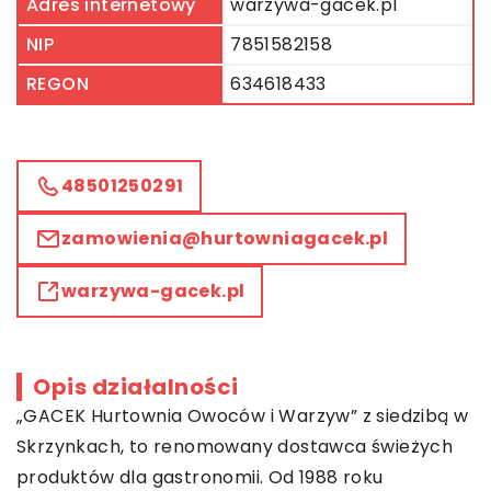
Adres internetowy
warzywa-gacek.pl
NIP
7851582158
REGON
634618433
48501250291
zamowienia@hurtowniagacek.pl
warzywa-gacek.pl
Opis działalności
„GACEK Hurtownia Owoców i Warzyw” z siedzibą w
Skrzynkach, to renomowany dostawca świeżych
produktów dla gastronomii. Od 1988 roku