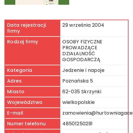
Data rejestracji
29 września 2004
firmy
Rodzaj firmy
OSOBY FIZYCZNE
PROWADZĄCE
DZIAŁALNOŚĆ
GOSPODARCZĄ
Kategoria
Jedzenie i napoje
Adres
Poznańska 5
Miasto
62-035 Skrzynki
Województwo
wielkopolskie
E-mail
zamowienia@hurtowniagacek
Numer telefonu
48501250291