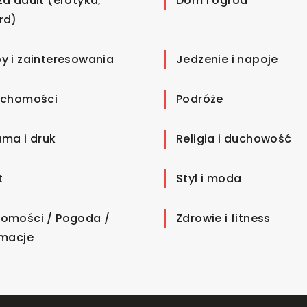
ża adult (erotyka,
Dom i ogród
rd)
y i zainteresowania
Jedzenie i napoje
uchomości
Podróże
ama i druk
Religia i duchowość
t
Styl i moda
omości / Pogoda /
Zdrowie i fitness
rmacje