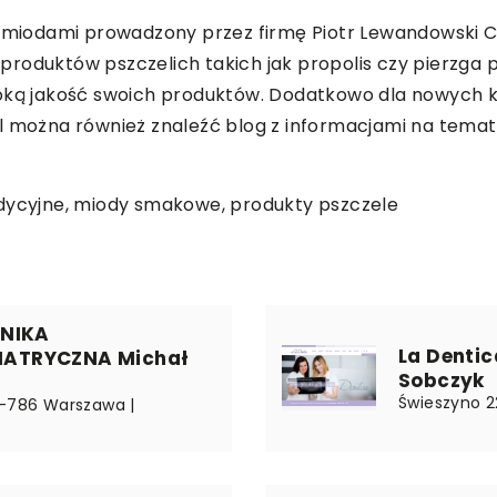
z miodami prowadzony przez firmę Piotr Lewandowski Con
roduktów pszczelich takich jak propolis czy pierzga ps
soką jakość swoich produktów. Dodatkowo dla nowych k
l można również znaleźć blog z informacjami na temat
adycyjne, miody smakowe, produkty pszczele
INIKA
La Denti
ATRYCZNA Michał
Sobczyk
Świeszyno 2
2-786 Warszawa |