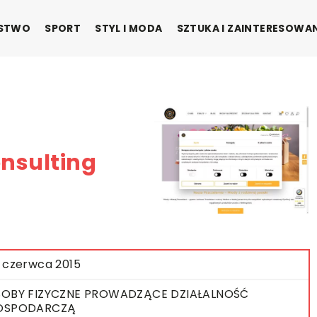
ŃSTWO
SPORT
STYL I MODA
SZTUKA I ZAINTERESOWA
nsulting
 czerwca 2015
OBY FIZYCZNE PROWADZĄCE DZIAŁALNOŚĆ
OSPODARCZĄ