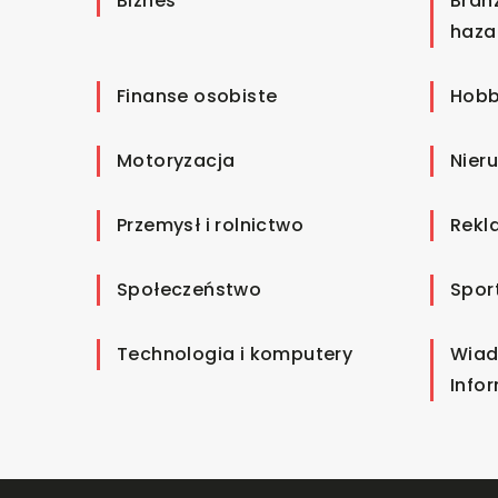
Biznes
Bran
haza
Finanse osobiste
Hobb
Motoryzacja
Nier
Przemysł i rolnictwo
Rekl
Społeczeństwo
Spor
Technologia i komputery
Wiad
Info