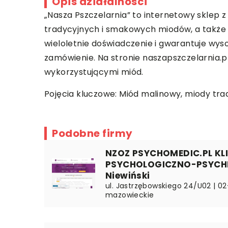
Opis działalności
„Nasza Pszczelarnia” to internetowy sklep 
tradycyjnych i smakowych miodów, a także p
wieloletnie doświadczenie i gwarantuje wy
zamówienie. Na stronie naszapszczelarnia.p
wykorzystującymi miód.
Pojęcia kluczowe:
Miód malinowy
, miody tr
Podobne firmy
NZOZ PSYCHOMEDIC.PL KL
PSYCHOLOGICZNO-PSYCHI
Niewiński
ul. Jastrzębowskiego 24/U02 | 0
mazowieckie