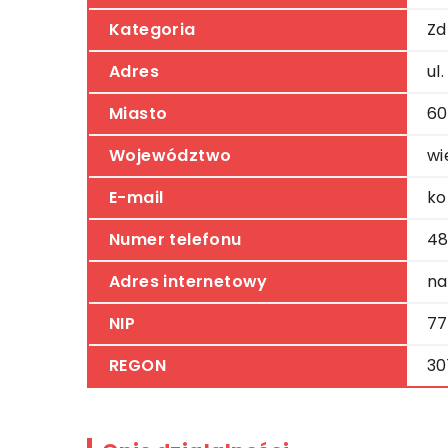
Kategoria
Zd
Adres
ul
Miasto
60
Województwo
wi
E-mail
ko
Numer telefonu
48
Adres internetowy
na
NIP
77
REGON
30