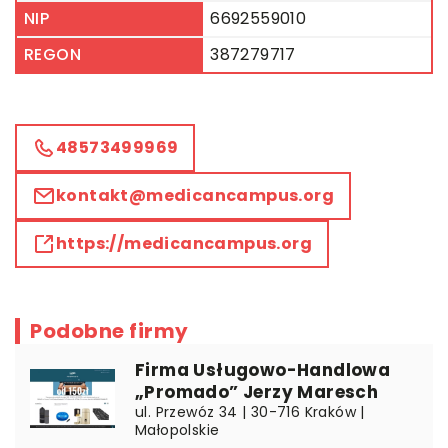
NIP
6692559010
REGON
387279717
48573499969
kontakt@medicancampus.org
https://medicancampus.org
Podobne firmy
Firma Usługowo-Handlowa
„Promado” Jerzy Maresch
ul. Przewóz 34 | 30-716 Kraków |
Małopolskie