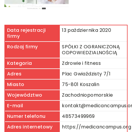
Data rejestracji
13 października 2020
firmy
Rodzaj firmy
SPÓŁKI Z OGRANICZONĄ
ODPOWIEDZIALNOŚCIĄ
Kategoria
Zdrowie i fitness
Adres
Plac Gwiaździsty 7/1
Miasto
75-801 Koszalin
Województwo
Zachodniopomorskie
E-mail
kontakt@medicancampus.o
Numer telefonu
48573499969
Adres internetowy
https://medicancampus.org