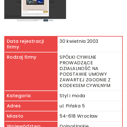
Data rejestracji
30 kwietnia 2003
firmy
Rodzaj firmy
SPÓŁKI CYWILNE
PROWADZĄCE
DZIAŁALNOŚĆ NA
PODSTAWIE UMOWY
ZAWARTEJ ZGODNIE Z
KODEKSEM CYWILNYM
Kategoria
Styl i moda
Adres
ul. Pińska 5
Miasto
54-618 Wrocław
Województwo
Dolnośląskie