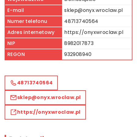
E-mail
sklep@onyx.wroclaw.pl
Numer telefonu
48713740564
Adres internetowy
https://onyxwroclaw.pl
NIP
8982017873
REGON
932908940
48713740564
sklep@onyx.wroclaw.pl
https://onyxwroclaw.pl