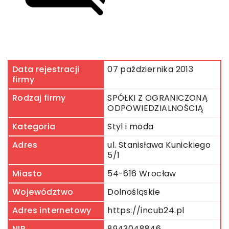
Data rejestracji
07 października 2013
firmy
Rodzaj firmy
SPÓŁKI Z OGRANICZONĄ
ODPOWIEDZIALNOŚCIĄ
Kategoria
Styl i moda
Adres
ul. Stanisława Kunickiego
5/1
Miasto
54-616 Wrocław
Województwo
Dolnośląskie
Adres internetowy
https://incub24.pl
NIP
8943048846