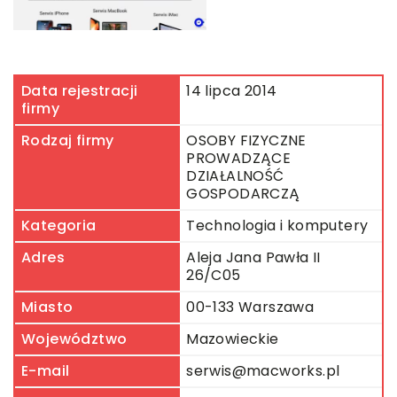
Data rejestracji
14 lipca 2014
firmy
Rodzaj firmy
OSOBY FIZYCZNE
PROWADZĄCE
DZIAŁALNOŚĆ
GOSPODARCZĄ
Kategoria
Technologia i komputery
Adres
Aleja Jana Pawła II
26/C05
Miasto
00-133 Warszawa
Województwo
Mazowieckie
E-mail
serwis@macworks.pl