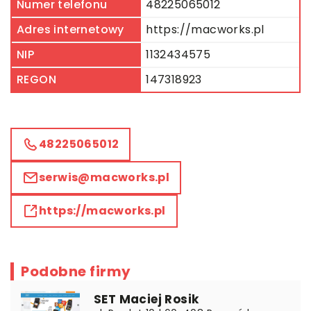
Numer telefonu
48225065012
Adres internetowy
https://macworks.pl
NIP
1132434575
REGON
147318923
48225065012
serwis@macworks.pl
https://macworks.pl
Podobne firmy
SET Maciej Rosik