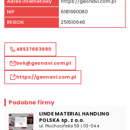
Adres internetowy
https://geonavi.com.pl
NIP
6181690080
REGON
251610646
48537663990
bok@geonavi.com.pl
https://geonavi.com.pl
Podobne firmy
LINDE MATERIAL HANDLING
POLSKA sp. z o.o.
ul. Płochocińska 59 | 03-044