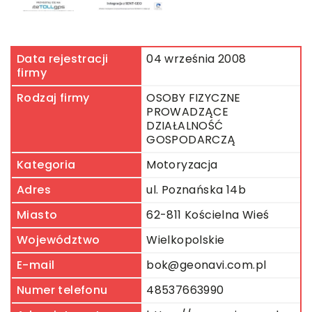
Data rejestracji
04 września 2008
firmy
Rodzaj firmy
OSOBY FIZYCZNE
PROWADZĄCE
DZIAŁALNOŚĆ
GOSPODARCZĄ
Kategoria
Motoryzacja
Adres
ul. Poznańska 14b
Miasto
62-811 Kościelna Wieś
Województwo
Wielkopolskie
E-mail
bok@geonavi.com.pl
Numer telefonu
48537663990