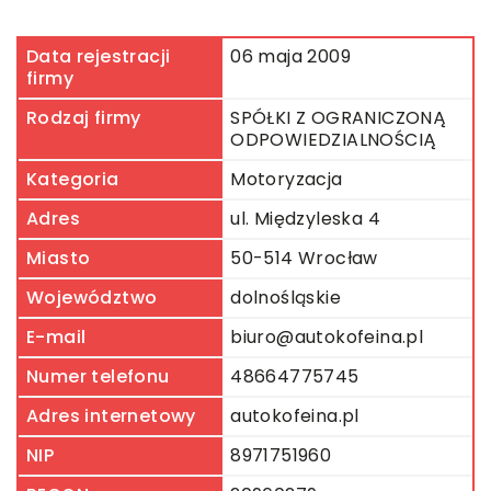
Data rejestracji
06 maja 2009
firmy
Rodzaj firmy
SPÓŁKI Z OGRANICZONĄ
ODPOWIEDZIALNOŚCIĄ
Kategoria
Motoryzacja
Adres
ul. Międzyleska 4
Miasto
50-514 Wrocław
Województwo
dolnośląskie
E-mail
biuro@autokofeina.pl
Numer telefonu
48664775745
Adres internetowy
autokofeina.pl
NIP
8971751960