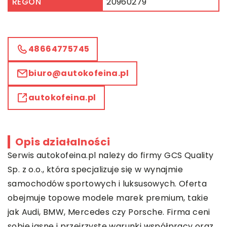
REGON
20960279
48664775745
biuro@autokofeina.pl
autokofeina.pl
Opis działalności
Serwis autokofeina.pl należy do firmy
GCS Quality
Sp. z o.o., która specjalizuje się w wynajmie
samochodów sportowych i luksusowych. Oferta
obejmuje topowe modele marek premium, takie
jak Audi, BMW, Mercedes czy Porsche. Firma ceni
sobie jasne i przejrzyste warunki współpracy oraz