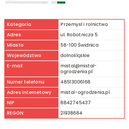
Kategoria
Przemysł i rolnictwo
Adres
ul. Robotnicza 5
Miasto
58-100 Świdnica
Województwo
dolnośląskie
E-mail
mistal@mistal-
ogrodzenia.pl
Numer telefonu
48513006168
Adres internetowy
mistal-ogrodzenia.pl
NIP
8842745437
REGON
21938684