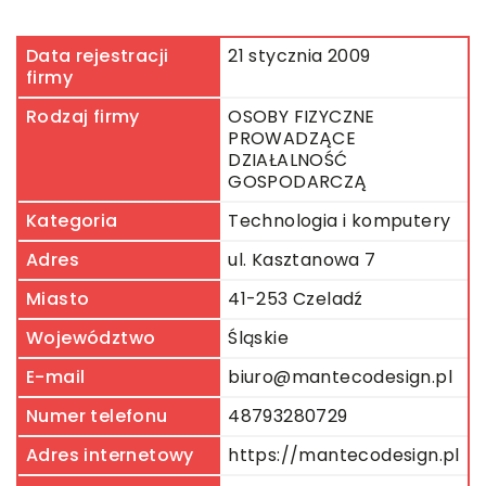
Data rejestracji
21 stycznia 2009
firmy
Rodzaj firmy
OSOBY FIZYCZNE
PROWADZĄCE
DZIAŁALNOŚĆ
GOSPODARCZĄ
Kategoria
Technologia i komputery
Adres
ul. Kasztanowa 7
Miasto
41-253 Czeladź
Województwo
Śląskie
E-mail
biuro@mantecodesign.pl
Numer telefonu
48793280729
Adres internetowy
https://mantecodesign.pl