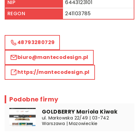
NIP
6443123101
REGON
241103785
48793280729
biuro@mantecodesign.pl
https://mantecodesign.pl
Podobne firmy
GOLDBERRY Mariola Kiwak
ul. Markowska 22/49 | 03-742
Warszawa | Mazowieckie