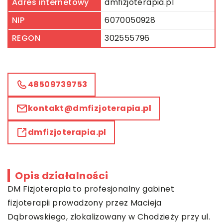
Adres internetowy
dmfizjoterapia.pl
NIP
6070050928
REGON
302555796
48509739753
kontakt@dmfizjoterapia.pl
dmfizjoterapia.pl
Opis działalności
DM Fizjoterapia to profesjonalny gabinet
fizjoterapii prowadzony przez Macieja
Dąbrowskiego, zlokalizowany w Chodzieży przy ul.