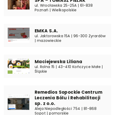
SPA – TOMASZ PIELAK
ul. Wrocławska 25-25A | 61-838
Poznań | Wielkopolskie
EMKA S.A.
ul. Jaktorowska 15A | 96-300 Żyrardów
| mazowieckie
Maciejewska Liliana
ul. Rolna 15 | 43-410 Kończyce Małe |
Śląskie
Remedios Sopockie Centrum
Leczenia Bólu i Rehabilitacji
sp. z o.o.
Aleja Niepodległości 754 | 81-868
Sopot | pomorskie