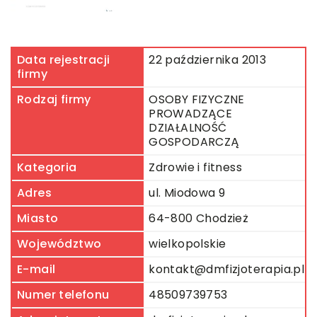
Data rejestracji
22 października 2013
firmy
Rodzaj firmy
OSOBY FIZYCZNE
PROWADZĄCE
DZIAŁALNOŚĆ
GOSPODARCZĄ
Kategoria
Zdrowie i fitness
Adres
ul. Miodowa 9
Miasto
64-800 Chodzież
Województwo
wielkopolskie
E-mail
kontakt@dmfizjoterapia.pl
Numer telefonu
48509739753