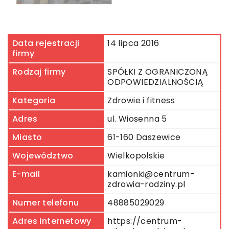
Data rejestracji
14 lipca 2016
firmy
Rodzaj firmy
SPÓŁKI Z OGRANICZONĄ
ODPOWIEDZIALNOŚCIĄ
Kategoria
Zdrowie i fitness
Adres
ul. Wiosenna 5
Miasto
61-160 Daszewice
Województwo
Wielkopolskie
E-mail
kamionki@centrum-
zdrowia-rodziny.pl
Numer telefonu
48885029029
Adres internetowy
https://centrum-