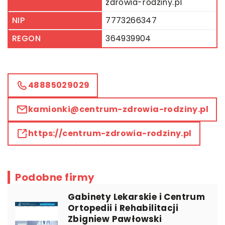
zdrowia-rodziny.pl
NIP
7773266347
REGON
364939904
48885029029
kamionki@centrum-zdrowia-rodziny.pl
https://centrum-zdrowia-rodziny.pl
Podobne firmy
Gabinety Lekarskie i Centrum
Ortopedii i Rehabilitacji
Zbigniew Pawłowski