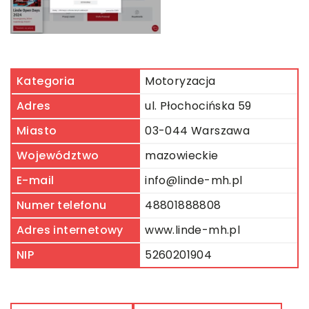
Kategoria
Motoryzacja
Adres
ul. Płochocińska 59
Miasto
03-044 Warszawa
Województwo
mazowieckie
E-mail
info@linde-mh.pl
Numer telefonu
48801888808
Adres internetowy
www.linde-mh.pl
NIP
5260201904