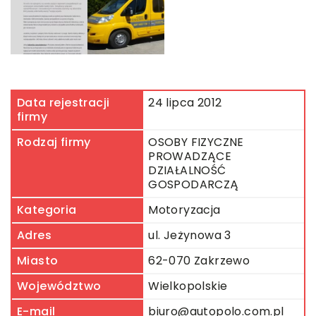
Data rejestracji
24 lipca 2012
firmy
Rodzaj firmy
OSOBY FIZYCZNE
PROWADZĄCE
DZIAŁALNOŚĆ
GOSPODARCZĄ
Kategoria
Motoryzacja
Adres
ul. Jeżynowa 3
Miasto
62-070 Zakrzewo
Województwo
Wielkopolskie
E-mail
biuro@autopolo.com.pl