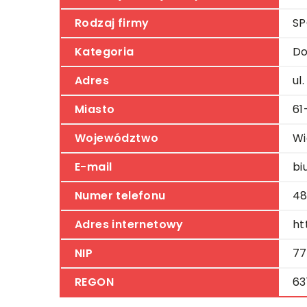
Rodzaj firmy
SP
Kategoria
Do
Adres
ul
Miasto
61
Województwo
Wi
E-mail
bi
Numer telefonu
48
Adres internetowy
ht
NIP
77
REGON
63