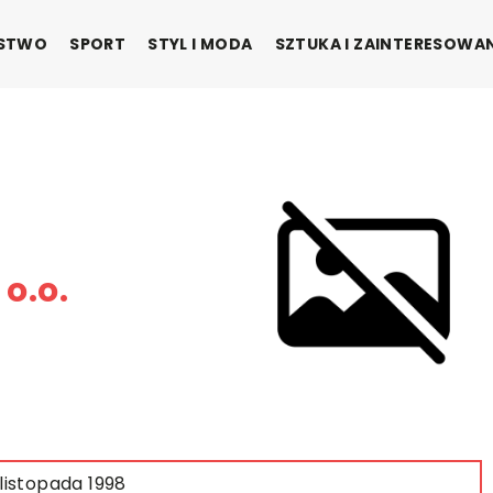
ŃSTWO
SPORT
STYL I MODA
SZTUKA I ZAINTERESOWA
o.o.
 listopada 1998