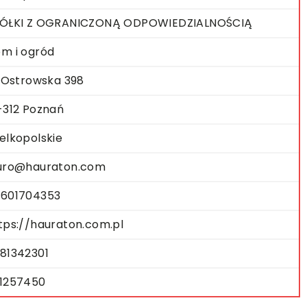
ÓŁKI Z OGRANICZONĄ ODPOWIEDZIALNOŚCIĄ
m i ogród
. Ostrowska 398
-312 Poznań
elkopolskie
uro@hauraton.com
601704353
tps://hauraton.com.pl
81342301
1257450