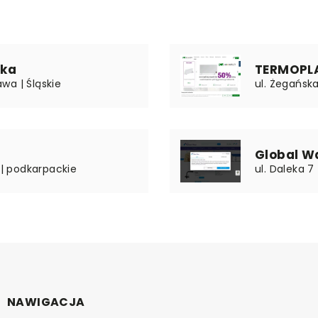
łka
TERMOPLAZ
wa | Śląskie
ul. Żegańska
Global Wa
 | podkarpackie
ul. Daleka 7
NAWIGACJA