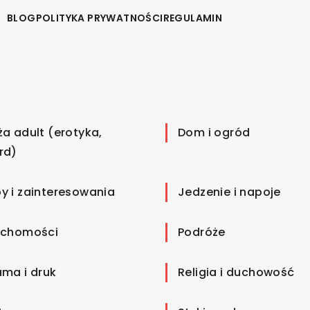
BLOG
POLITYKA PRYWATNOŚCI
REGULAMIN
ża adult (erotyka,
Dom i ogród
rd)
y i zainteresowania
Jedzenie i napoje
uchomości
Podróże
ama i druk
Religia i duchowość