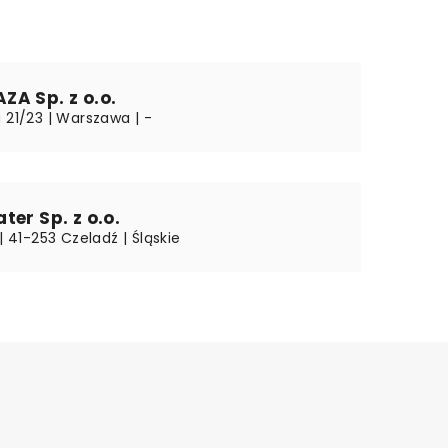
A Sp. z o.o.
 21/23 | Warszawa | -
ter Sp. z o.o.
 | 41-253 Czeladź | Śląskie