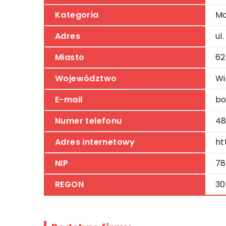
Kategoria
Mo
Adres
ul
Miasto
62
Województwo
Wi
E-mail
bo
Numer telefonu
48
Adres internetowy
ht
NIP
78
REGON
30