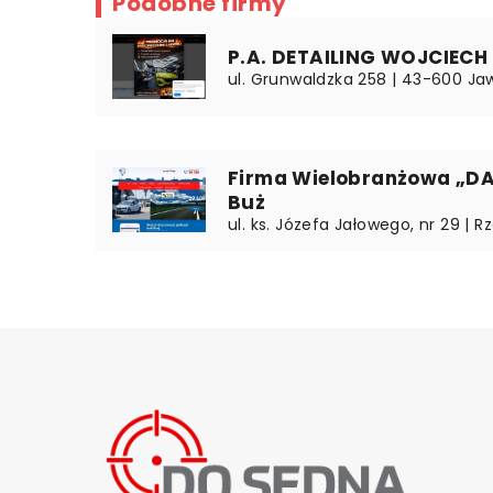
Podobne firmy
P.A. DETAILING WOJCIEC
ul. Grunwaldzka 258 | 43-600 Jaw
Firma Wielobranżowa „D
Buż
ul. ks. Józefa Jałowego, nr 29 | R