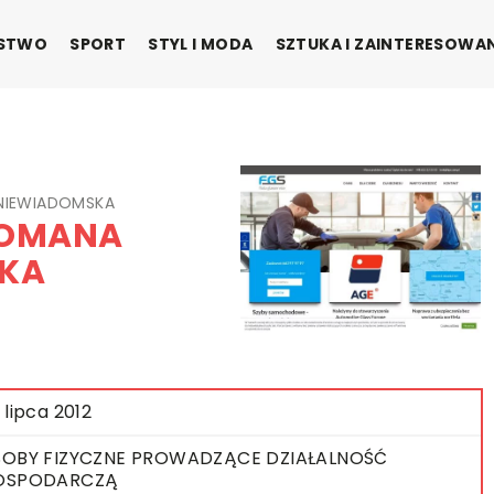
ŃSTWO
SPORT
STYL I MODA
SZTUKA I ZAINTERESOWA
-NIEWIADOMSKA
ROMANA
SKA
 lipca 2012
OBY FIZYCZNE PROWADZĄCE DZIAŁALNOŚĆ
OSPODARCZĄ