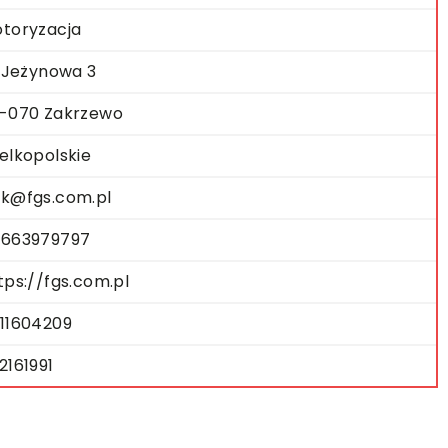
toryzacja
. Jeżynowa 3
-070 Zakrzewo
elkopolskie
k@fgs.com.pl
663979797
tps://fgs.com.pl
11604209
2161991