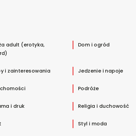
ża adult (erotyka,
Dom i ogród
rd)
y i zainteresowania
Jedzenie i napoje
uchomości
Podróże
ama i druk
Religia i duchowość
t
Styl i moda