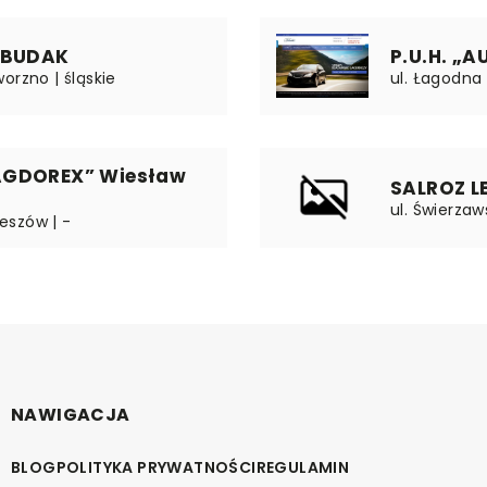
H BUDAK
P.U.H. „
orzno | śląskie
ul. Łagodna 
AGDOREX” Wiesław
SALROZ L
ul. Świerzaw
zeszów | -
NAWIGACJA
BLOG
POLITYKA PRYWATNOŚCI
REGULAMIN