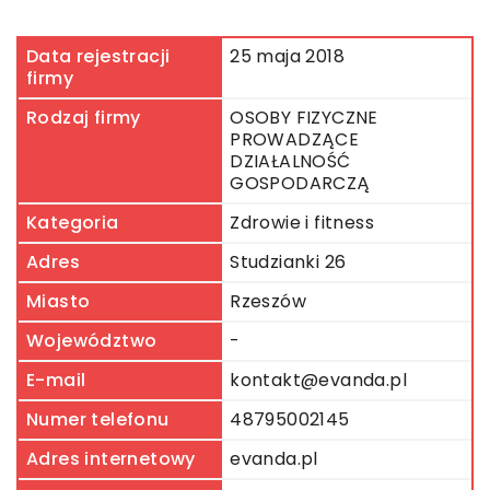
Data rejestracji
25 maja 2018
firmy
Rodzaj firmy
OSOBY FIZYCZNE
PROWADZĄCE
DZIAŁALNOŚĆ
GOSPODARCZĄ
Kategoria
Zdrowie i fitness
Adres
Studzianki 26
Miasto
Rzeszów
Województwo
-
E-mail
kontakt@evanda.pl
Numer telefonu
48795002145
Adres internetowy
evanda.pl