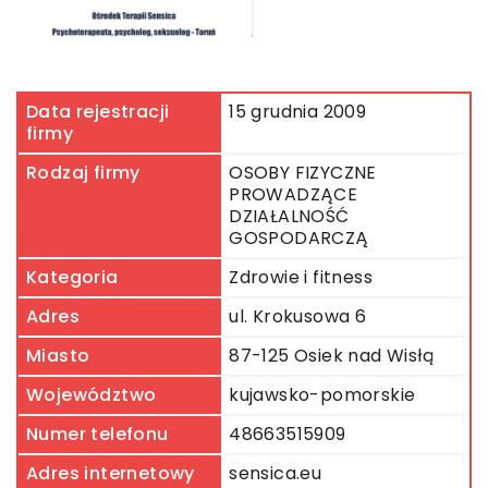
Data rejestracji
15 grudnia 2009
firmy
Rodzaj firmy
OSOBY FIZYCZNE
PROWADZĄCE
DZIAŁALNOŚĆ
GOSPODARCZĄ
Kategoria
Zdrowie i fitness
Adres
ul. Krokusowa 6
Miasto
87-125 Osiek nad Wisłą
Województwo
kujawsko-pomorskie
Numer telefonu
48663515909
Adres internetowy
sensica.eu