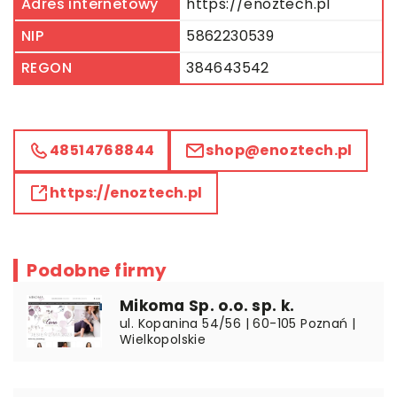
Adres internetowy
https://enoztech.pl
NIP
5862230539
REGON
384643542
48514768844
shop@enoztech.pl
https://enoztech.pl
Podobne firmy
Mikoma Sp. o.o. sp. k.
ul. Kopanina 54/56 | 60-105 Poznań |
Wielkopolskie