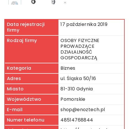
Data rejestracji
17 października 2019
firmy
Rodzaj firmy
OSOBY FIZYCZNE
PROWADZĄCE
DZIAŁALNOŚĆ
GOSPODARCZĄ
Kategoria
Biznes
Adres
ul. Śląska 50/16
Miasto
81-310 Gdynia
Województwo
Pomorskie
E-mail
shop@enoztech.pl
Numer telefonu
48514768844