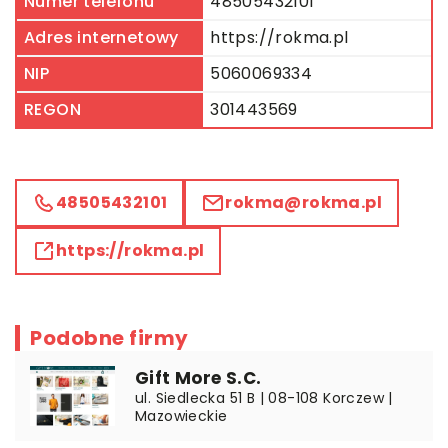
Numer telefonu
48505432101
Adres internetowy
https://rokma.pl
NIP
5060069334
REGON
301443569
48505432101
rokma@rokma.pl
https://rokma.pl
Podobne firmy
Gift More S.C.
ul. Siedlecka 51 B | 08-108 Korczew |
Mazowieckie