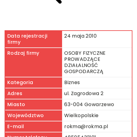
Data rejestracji
24 maja 2010
firmy
Rodzaj firmy
OSOBY FIZYCZNE
PROWADZĄCE
DZIAŁALNOŚĆ
GOSPODARCZĄ
Kategoria
Biznes
Adres
ul. Zagrodowa 2
Miasto
63-004 Gowarzewo
Województwo
Wielkopolskie
E-mail
rokma@rokma.pl