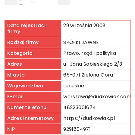
Data rejestracji
29 września 2008
firmy
Rodzaj firmy
SPÓŁKI JAWNE
Kategoria
Prawo, rząd i polityka
Adres
ul. Jana Sobieskiego 2/3
Miasto
65-071 Zielona Góra
Województwo
Lubuskie
E-mail
warszawa@dudkowiak.com
Numer telefonu
48223001674
Adres internetowy
https://dudkowiak.pl
NIP
9291804971