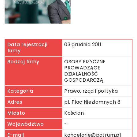
Data rejestracji
03 grudnia 2011
firmy
Rodzaj firmy
OSOBY FIZYCZNE
PROWADZĄCE
DZIAŁALNOŚĆ
GOSPODARCZĄ
Kategoria
Prawo, rząd i polityka
Adres
pl. Plac Niezłomnych 8
Miasto
Kościan
Województwo
-
E-mail
kancelarie@patrum.pl