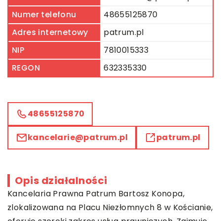
Numer telefonu
48655125870
Adres internetowy
patrum.pl
NIP
7810015333
REGON
632335330
48655125870
kancelarie@patrum.pl
patrum.pl
Opis działalności
Kancelaria Prawna Patrum Bartosz Konopa,
zlokalizowana na Placu Niezłomnych 8 w Kościanie,