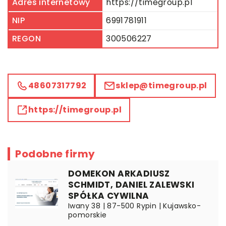
Adres internetowy
https://timegroup.pl
NIP
6991781911
REGON
300506227
48607317792
sklep@timegroup.pl
https://timegroup.pl
Podobne firmy
DOMEKON ARKADIUSZ
SCHMIDT, DANIEL ZALEWSKI
SPÓŁKA CYWILNA
Iwany 38 | 87-500 Rypin | Kujawsko-
pomorskie