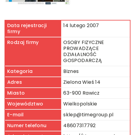
Data rejestracji
14 lutego 2007
firmy
Rodzaj firmy
OSOBY FIZYCZNE
PROWADZĄCE
DZIAŁALNOŚĆ
GOSPODARCZĄ
Kategoria
Biznes
Adres
Zielona Wieś 14
Miasto
63-900 Rawicz
Województwo
Wielkopolskie
E-mail
sklep@timegroup.pl
Numer telefonu
48607317792