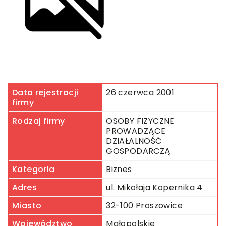
Data rejestracji
26 czerwca 2001
firmy
Rodzaj firmy
OSOBY FIZYCZNE
PROWADZĄCE
DZIAŁALNOŚĆ
GOSPODARCZĄ
Kategoria
Biznes
Adres
ul. Mikołaja Kopernika 4
Miasto
32-100 Proszowice
Województwo
Małopolskie