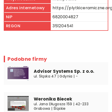
Adres internetowy
https://plytkiceramiczne.org
NIP
6820004827
REGON
351204541
Podobne firmy
Advisor Systems Sp. z o.o.
ul. Śląska 47 | Gdynia | -
Weronika Biecek
ul. Jana Długosza 159 | 42-233
Grabowa | Śląskie