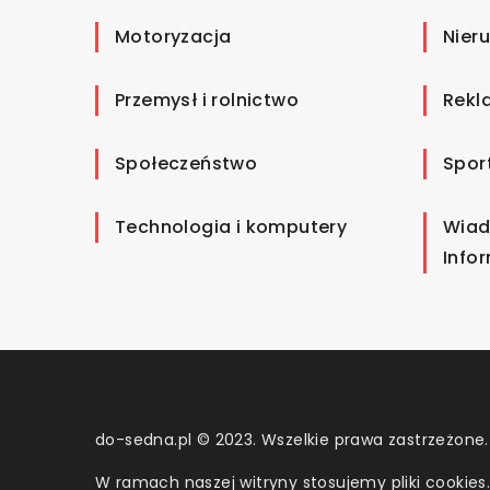
Motoryzacja
Nier
Przemysł i rolnictwo
Rekl
Społeczeństwo
Spor
Technologia i komputery
Wiad
Info
do-sedna.pl © 2023. Wszelkie prawa zastrzeżone.
W ramach naszej witryny stosujemy pliki cookies