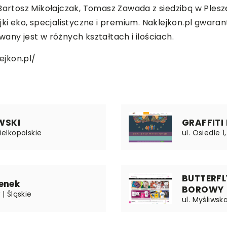
Bartosz Mikołajczak, Tomasz Zawada z siedzibą w Plesz
jki eko, specjalistyczne i premium. Naklejkon.pl gwar
any jest w różnych kształtach i ilościach.
ejkon.pl/
WSKI
GRAFFITI
ielkopolskie
ul. Osiedle 
BUTTERF
enek
BOROWY
 | Śląskie
ul. Myśliws