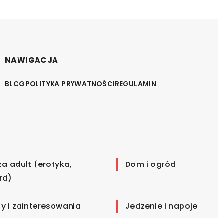
NAWIGACJA
BLOG
POLITYKA PRYWATNOŚCI
REGULAMIN
ża adult (erotyka,
Dom i ogród
rd)
y i zainteresowania
Jedzenie i napoje