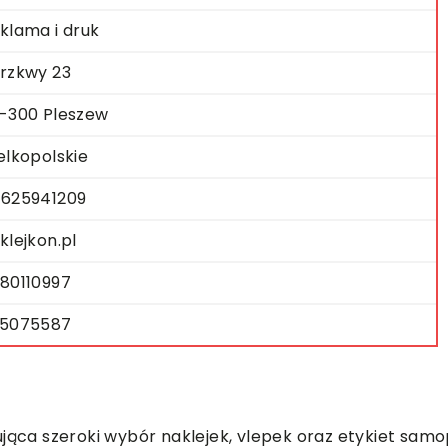
klama i druk
rzkwy 23
-300 Pleszew
elkopolskie
625941209
klejkon.pl
80110997
5075587
ująca szeroki wybór naklejek, vlepek oraz etykiet sam