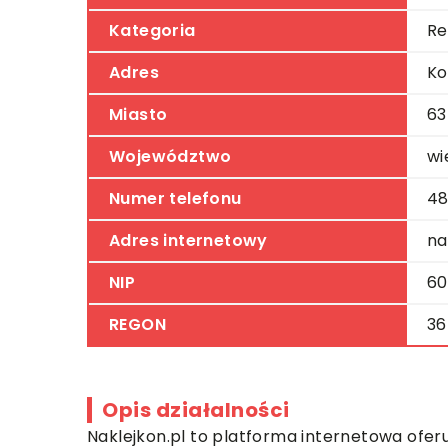
Kategoria
Re
Adres
Ko
Miasto
63
Województwo
wi
Numer telefonu
48
Adres internetowy
na
NIP
60
REGON
36
Opis działalności
Naklejkon.pl to platforma internetowa ofer