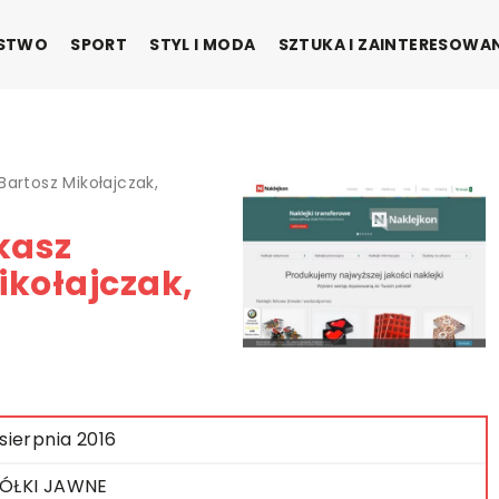
ŃSTWO
SPORT
STYL I MODA
SZTUKA I ZAINTERESOWA
Bartosz Mikołajczak,
kasz
ikołajczak,
 sierpnia 2016
ÓŁKI JAWNE