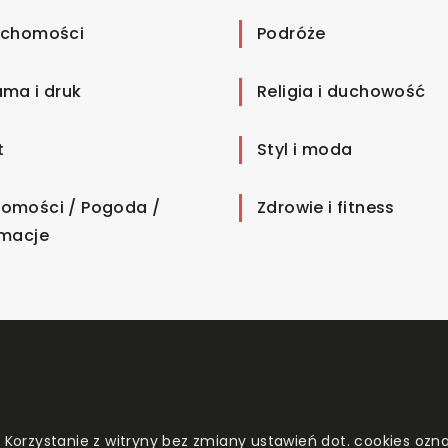
uchomości
Podróże
ama i druk
Religia i duchowość
t
Styl i moda
omości / Pogoda /
Zdrowie i fitness
rmacje
. Korzystanie z witryny bez zmiany ustawień dot. cookies o