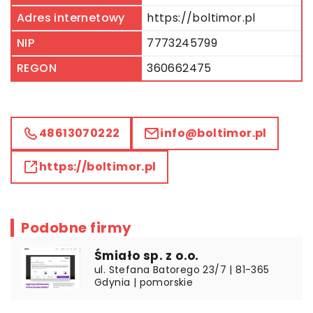
Adres internetowy
https://boltimor.pl
NIP
7773245799
REGON
360662475
48613070222
info@boltimor.pl
https://boltimor.pl
Podobne firmy
Śmiało sp. z o.o.
ul. Stefana Batorego 23/7 | 81-365
Gdynia | pomorskie