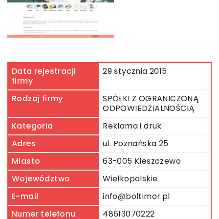
Data rejestracji
29 stycznia 2015
firmy
Rodzaj firmy
SPÓŁKI Z OGRANICZONĄ
ODPOWIEDZIALNOŚCIĄ
Kategoria
Reklama i druk
Adres
ul. Poznańska 25
Miasto
63-005 Kleszczewo
Województwo
Wielkopolskie
E-mail
info@boltimor.pl
Numer telefonu
48613070222