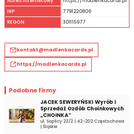
Adres internetowy
https://madlenkacards.pl
NIP
7791220806
REGON
301115977
kontakt@madlenkacards.pl
https://madlenkacards.pl
Podobne firmy
JACEK SEWERYŃSKI Wyrób i
Sprzedaż Ozdób Choinkowych
„CHOINKA”
ul. Soplicy 23/2 | 42-202 Częstochowa
| Śląskie