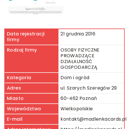
Data rejestracji
21 grudnia 2016
firmy
Rodzaj firmy
OSOBY FIZYCZNE
PROWADZĄCE
DZIAŁALNOŚĆ
GOSPODARCZĄ
Kategoria
Dom i ogród
Adres
ul. Szarych Szeregów 29
Miasto
60-462 Poznań
Województwo
Wielkopolskie
E-mail
kontakt@madlenkacards.pl