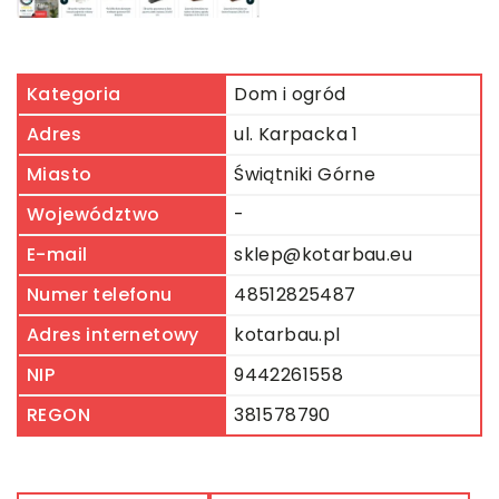
Kategoria
Dom i ogród
Adres
ul. Karpacka 1
Miasto
Świątniki Górne
Województwo
-
E-mail
sklep@kotarbau.eu
Numer telefonu
48512825487
Adres internetowy
kotarbau.pl
NIP
9442261558
REGON
381578790