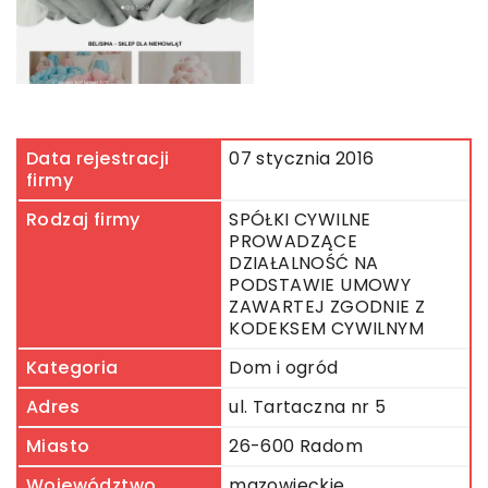
Data rejestracji
07 stycznia 2016
firmy
Rodzaj firmy
SPÓŁKI CYWILNE
PROWADZĄCE
DZIAŁALNOŚĆ NA
PODSTAWIE UMOWY
ZAWARTEJ ZGODNIE Z
KODEKSEM CYWILNYM
Kategoria
Dom i ogród
Adres
ul. Tartaczna nr 5
Miasto
26-600 Radom
Województwo
mazowieckie