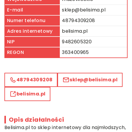
E-mail
sklep@belisima.pl
Numer telefonu
48794309208
Adres internetowy
belisima.pl
NIP
9482605320
REGON
363400965
48794309208
sklep@belisima.pl
belisima.pl
Opis działalności
Belisima
.pl to sklep internetowy dla najmłodszych,