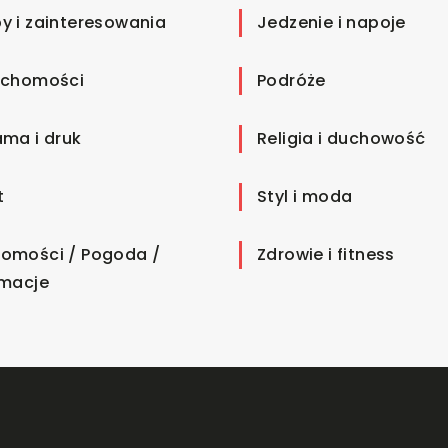
y i zainteresowania
Jedzenie i napoje
uchomości
Podróże
ama i druk
Religia i duchowość
t
Styl i moda
omości / Pogoda /
Zdrowie i fitness
rmacje