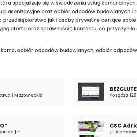
 która specjalizuje się w świadczeniu usług komunalny
gi asenizacyjne oraz odbiór odpadów budowlanych i ro
przedsiębiorstwa jak i osoby prywatne ceniące sobie 
yjną ofertą oraz sprawnością kontaktu, co przyczyniło
n koma
, odbiór odpadów budowlanych, odbiór odpadów 
i
BEZGLUTEN
zawa | Mazowieckie
Posądza 128 
NO”
CSC Adri
orlice | -
ul. Klemensa