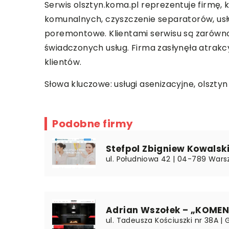
Serwis olsztyn.koma.pl reprezentuje firmę,
komunalnych, czyszczenie separatorów, usłu
poremontowe. Klientami serwisu są zarówno 
świadczonych usług. Firma zasłynęła atrakc
klientów.
Słowa kluczowe: usługi asenizacyjne,
olszty
Podobne firmy
Stefpol Zbigniew Kowalsk
ul. Południowa 42 | 04-789 Wars
Adrian Wszołek – „KOME
ul. Tadeusza Kościuszki nr 38A | G