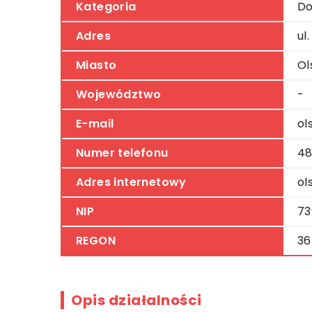
Kategoria
Do
Adres
ul
Miasto
Ol
Województwo
-
E-mail
ol
Numer telefonu
48
Adres internetowy
ol
NIP
73
REGON
36
Opis działalności