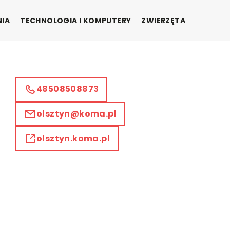
NIA
TECHNOLOGIA I KOMPUTERY
ZWIERZĘTA
48508508873
olsztyn@koma.pl
olsztyn.koma.pl