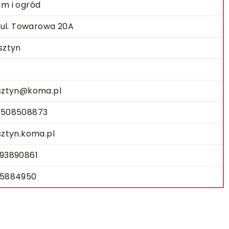
m i ogród
. ul. Towarowa 20A
sztyn
sztyn@koma.pl
508508873
sztyn.koma.pl
93890861
5884950