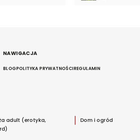
NAWIGACJA
BLOG
POLITYKA PRYWATNOŚCI
REGULAMIN
ża adult (erotyka,
Dom i ogród
rd)