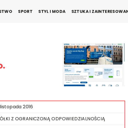
ŃSTWO
SPORT
STYL I MODA
SZTUKA I ZAINTERESOWA
o.
 listopada 2016
ÓŁKI Z OGRANICZONĄ ODPOWIEDZIALNOŚCIĄ