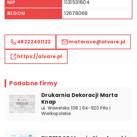
NIP
1131531804
REGON
12678069
48222401122
materace@alvare.pl
https://alvare.pl
Podobne firmy
Drukarnia Dekoracji Marta
Knap
ul. Wawelska 108 | 64-920 Piła |
Wielkopolskie