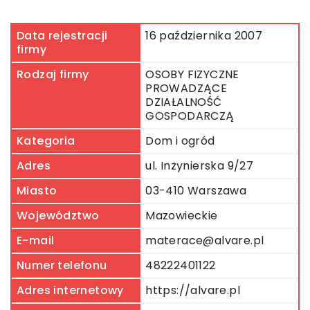
Data rejestracji
16 października 2007
firmy
Rodzaj firmy
OSOBY FIZYCZNE
PROWADZĄCE
DZIAŁALNOŚĆ
GOSPODARCZĄ
Kategoria
Dom i ogród
Adres
ul. Inżynierska 9/27
Miasto
03-410 Warszawa
Województwo
Mazowieckie
E-mail
materace@alvare.pl
Numer telefonu
48222401122
Adres internetowy
https://alvare.pl