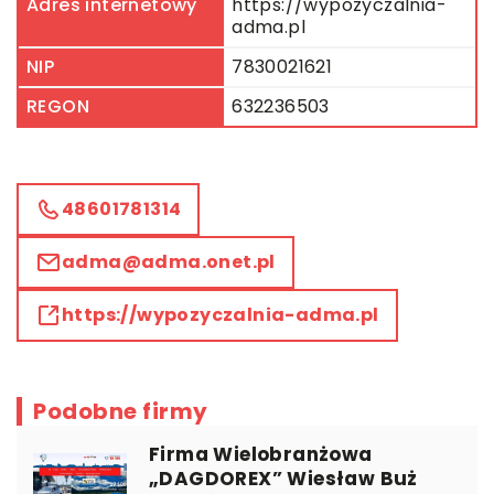
Adres internetowy
https://wypozyczalnia-
adma.pl
NIP
7830021621
REGON
632236503
48601781314
adma@adma.onet.pl
https://wypozyczalnia-adma.pl
Podobne firmy
Firma Wielobranżowa
„DAGDOREX” Wiesław Buż