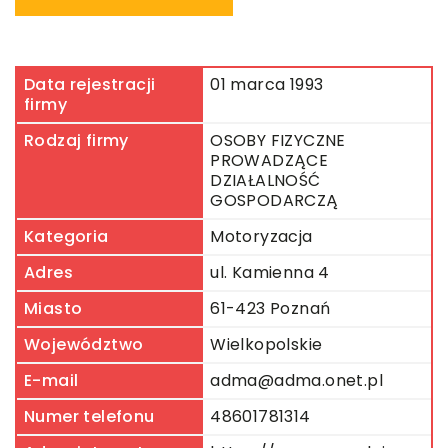
Data rejestracji
01 marca 1993
firmy
Rodzaj firmy
OSOBY FIZYCZNE
PROWADZĄCE
DZIAŁALNOŚĆ
GOSPODARCZĄ
Kategoria
Motoryzacja
Adres
ul. Kamienna 4
Miasto
61-423 Poznań
Województwo
Wielkopolskie
E-mail
adma@adma.onet.pl
Numer telefonu
48601781314