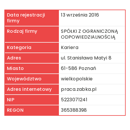
Data rejestracji
13 września 2016
firmy
Rodzaj firmy
SPÓŁKI Z OGRANICZONĄ
ODPOWIEDZIALNOŚCIĄ
Kategoria
Kariera
Adres
ul. Stanisława Matyi 8
Miasto
61-586 Poznań
Województwo
wielkopolskie
Adres internetowy
praca.zabka.pl
NIP
5223071241
REGON
365388398