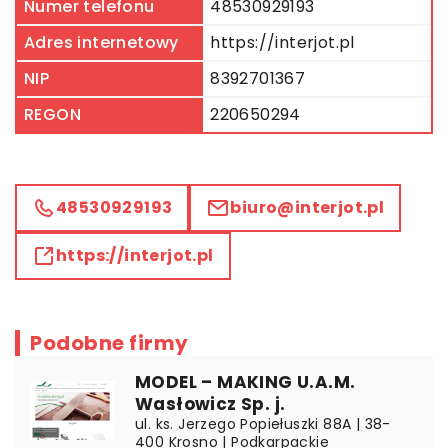
Numer telefonu
48530929193
Adres internetowy
https://interjot.pl
NIP
8392701367
REGON
220650294
48530929193
biuro@interjot.pl
https://interjot.pl
Podobne firmy
MODEL – MAKING U.A.M.
Wasłowicz Sp. j.
ul. ks. Jerzego Popiełuszki 88A | 38-
400 Krosno | Podkarpackie