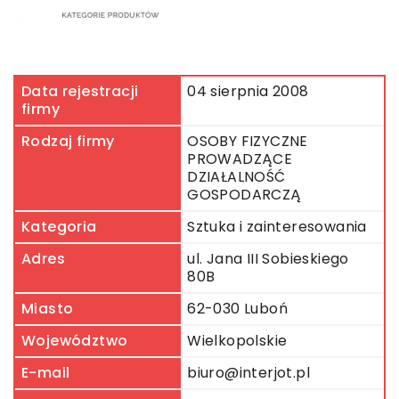
Data rejestracji
04 sierpnia 2008
firmy
Rodzaj firmy
OSOBY FIZYCZNE
PROWADZĄCE
DZIAŁALNOŚĆ
GOSPODARCZĄ
Kategoria
Sztuka i zainteresowania
Adres
ul. Jana III Sobieskiego
80B
Miasto
62-030 Luboń
Województwo
Wielkopolskie
E-mail
biuro@interjot.pl