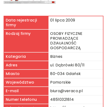
Data rejestracji
01 lipca 2009
firmy
Rodzaj firmy
OSOBY FIZYCZNE
PROWADZĄCE
DZIAŁALNOŚĆ
GOSPODARCZĄ
Kategoria
Biznes
Adres
ul. Dąbrówki 80/11
Miasto
80-034 Gdańsk
Województwo
Pomorskie
E-mail
biuro@veraco.pl
Numer telefonu
48510321814