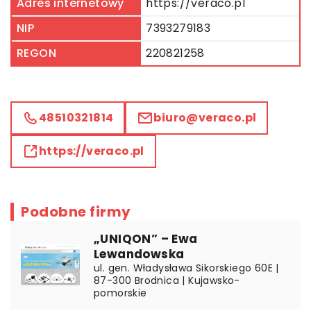
Adres internetowy
https://veraco.pl
NIP
7393279183
REGON
220821258
48510321814
biuro@veraco.pl
https://veraco.pl
Podobne firmy
„UNIQON” – Ewa
Lewandowska
ul. gen. Władysława Sikorskiego 60E |
87-300 Brodnica | Kujawsko-
pomorskie