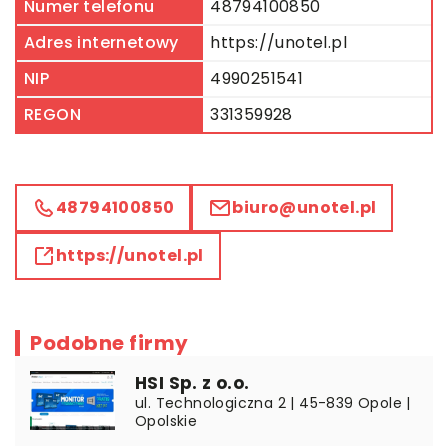
Numer telefonu
48794100850
Adres internetowy
https://unotel.pl
NIP
4990251541
REGON
331359928
48794100850
biuro@unotel.pl
https://unotel.pl
Podobne firmy
HSI Sp. z o.o.
ul. Technologiczna 2 | 45-839 Opole |
Opolskie