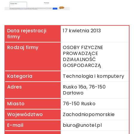
Data rejestracji
17 kwietnia 2013
firmy
Rodzaj firmy
OSOBY FIZYCZNE
PROWADZĄCE
DZIAŁALNOŚĆ
GOSPODARCZĄ
Kategoria
Technologia i komputery
Adres
Rusko 16a, 76-150
Darłowo
Miasto
76-150 Rusko
Województwo
Zachodniopomorskie
E-mail
biuro@unotel.pl