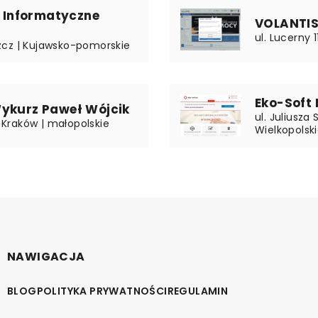
o Informatyczne
VOLANTIS
ul. Lucerny
zcz | Kujawsko-pomorskie
Eko-Soft 
Wykurz Paweł Wójcik
ul. Juliusza
5 Kraków | małopolskie
Wielkopolsk
NAWIGACJA
BLOG
POLITYKA PRYWATNOŚCI
REGULAMIN