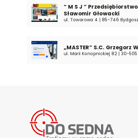
” M S J ” Przedsiębiorstw
Sławomir Głowacki
ul. Towarowa 4 | 85-746 Bydgos
„MASTER” S.C. Grzegorz 
ul. Marii Konopnickiej 82 | 30-50