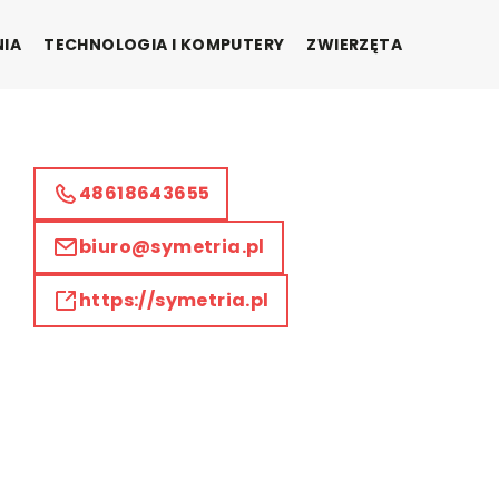
NIA
TECHNOLOGIA I KOMPUTERY
ZWIERZĘTA
48618643655
biuro@symetria.pl
https://symetria.pl