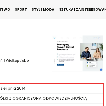
ŃSTWO
SPORT
STYL I MODA
SZTUKA I ZAINTERESOWA
ń | Wielkopolskie
 sierpnia 2014
ÓŁKI Z OGRANICZONĄ ODPOWIEDZIALNOŚCIĄ