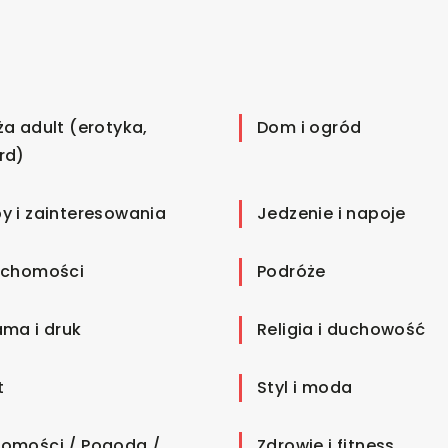
ża adult (erotyka,
Dom i ogród
rd)
y i zainteresowania
Jedzenie i napoje
uchomości
Podróże
ama i druk
Religia i duchowość
t
Styl i moda
omości / Pogoda /
Zdrowie i fitness