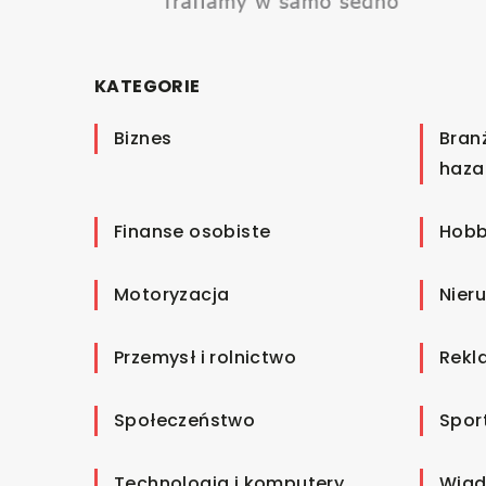
KATEGORIE
Biznes
Bran
haza
Finanse osobiste
Hobb
Motoryzacja
Nier
Przemysł i rolnictwo
Rekl
Społeczeństwo
Spor
Technologia i komputery
Wiad