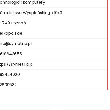
chnologia i komputery
. Stanisława Wyspiańskiego 10/3
-749 Poznań
elkopolskie
uro@symetria.pl
618643655
tps://symetria.pl
92424020
2809682