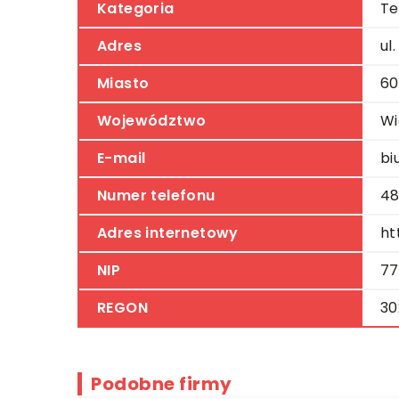
Kategoria
Te
Adres
ul
Miasto
60
Województwo
Wi
E-mail
bi
Numer telefonu
48
Adres internetowy
ht
NIP
77
REGON
30
Podobne firmy