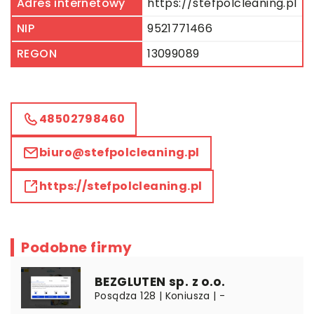
Adres internetowy
https://stefpolcleaning.pl
NIP
9521771466
REGON
13099089
48502798460
biuro@stefpolcleaning.pl
https://stefpolcleaning.pl
Podobne firmy
BEZGLUTEN sp. z o.o.
Posądza 128 | Koniusza | -