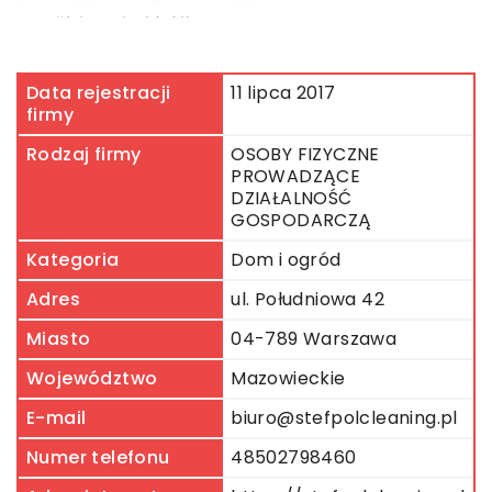
Data rejestracji
11 lipca 2017
firmy
Rodzaj firmy
OSOBY FIZYCZNE
PROWADZĄCE
DZIAŁALNOŚĆ
GOSPODARCZĄ
Kategoria
Dom i ogród
Adres
ul. Południowa 42
Miasto
04-789 Warszawa
Województwo
Mazowieckie
E-mail
biuro@stefpolcleaning.pl
Numer telefonu
48502798460