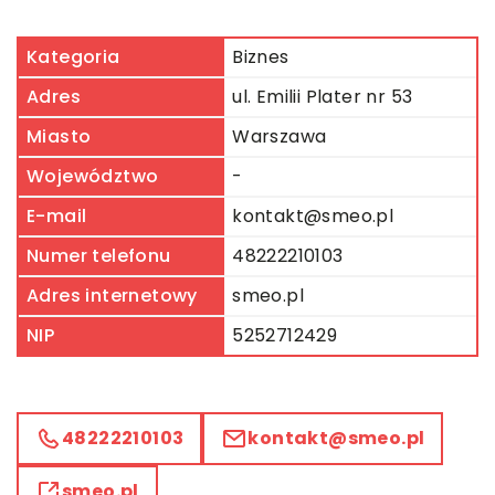
Kategoria
Biznes
Adres
ul. Emilii Plater nr 53
Miasto
Warszawa
Województwo
-
E-mail
kontakt@smeo.pl
Numer telefonu
48222210103
Adres internetowy
smeo.pl
NIP
5252712429
48222210103
kontakt@smeo.pl
smeo.pl