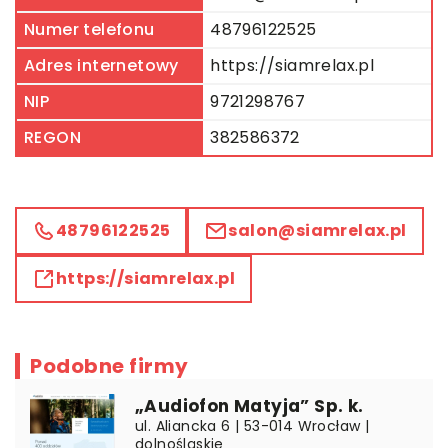
Numer telefonu
48796122525
Adres internetowy
https://siamrelax.pl
NIP
9721298767
REGON
382586372
48796122525
salon@siamrelax.pl
https://siamrelax.pl
Podobne firmy
„Audiofon Matyja” Sp. k.
ul. Aliancka 6 | 53-014 Wrocław |
dolnośląskie