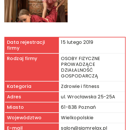
Data rejestracji
15 lutego 2019
firmy
Rodzaj firmy
OSOBY FIZYCZNE
PROWADZĄCE
DZIAŁALNOŚĆ
GOSPODARCZĄ
Kategoria
Zdrowie i fitness
Adres
ul. Wrocławska 25-25A
Miasto
61-838 Poznań
Województwo
Wielkopolskie
E-mail
salon@siamrelax.pl